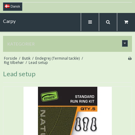
Dansk
Carpy
KATEGORIER
Forside
/
Butik
/
Endegrej (Terminal tackle)
/
Rig tilbehør
/
Lead setup
Lead setup