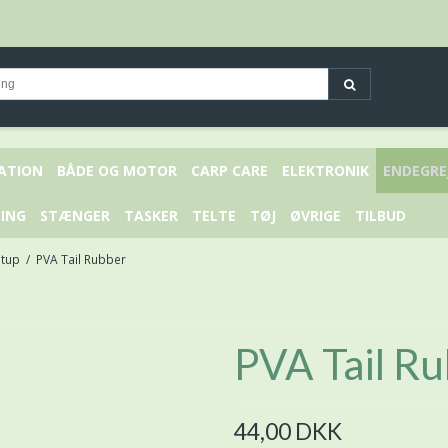
KATION
BÅDE OG MOTOR
CARP CARE
ELEKTRONIK
ENDEGRE
ING
STÆNGER
TASKER
TELTE
TØJ
ØVRIGE
TILBUD
etup
/
PVA Tail Rubber
PVA Tail R
44,00 DKK