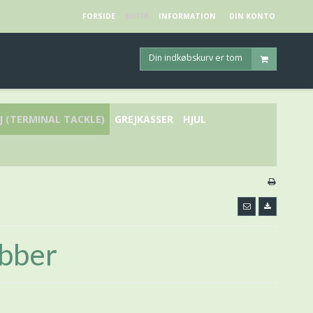
FORSIDE
BUTIK
INFORMATION
DIN KONTO
Din indkøbskurv er tom
J (TERMINAL TACKLE)
GREJKASSER
HJUL
ubber