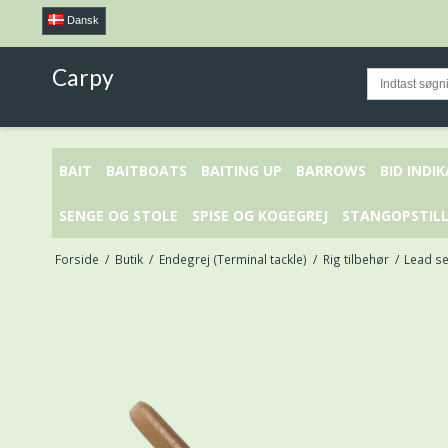
Dansk
Carpy
BAIT
BAITBOATS
BAITING UP
BARROWS
BID INDI
SENGE OG STOLE
SPISE OG KOGEGREJ
STANGOPSTILL
Forside
/
Butik
/
Endegrej (Terminal tackle)
/
Rig tilbehør
/
Lead s