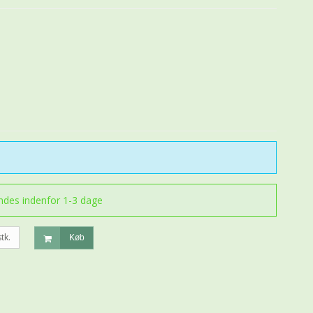
endes indenfor 1-3 dage
stk.
Køb