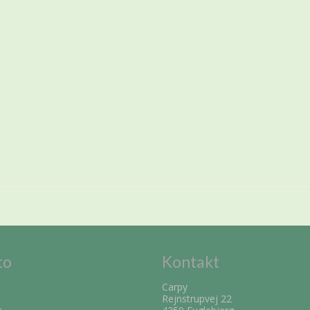
to
Kontakt
Carpy
Rejnstrupvej 22