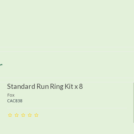
r
Standard Run Ring Kit x 8
Fox
CAC838