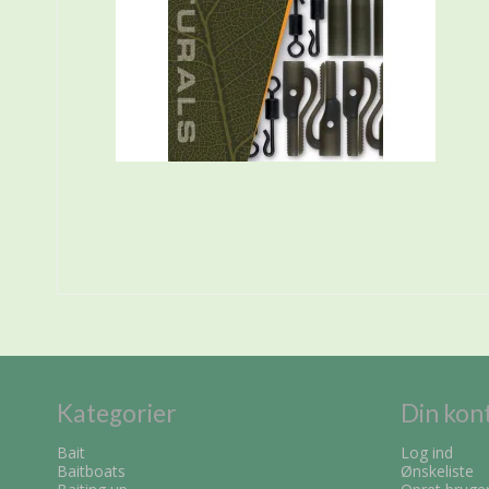
Kategorier
Din kon
Bait
Log ind
Baitboats
Ønskeliste