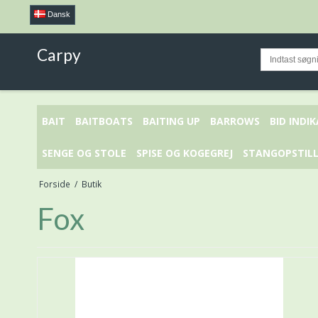
Dansk
Carpy
BAIT
BAITBOATS
BAITING UP
BARROWS
BID INDI
SENGE OG STOLE
SPISE OG KOGEGREJ
STANGOPSTILL
Forside
/
Butik
Fox