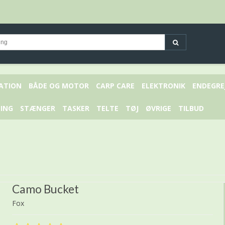
KATION
BÅDE OG MOTOR
CARP CARE
ELEKTRONIK
ENDEGRE
ING
STÆNGER
TASKER
TELTE
TØJ
ØVRIGE
TILBUD
Camo Bucket
Fox