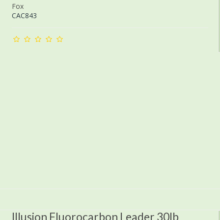
Fox
CAC843
Illusion Fluorocarbon Leader 30lb