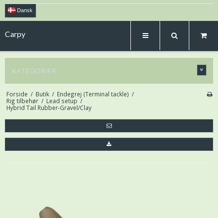
Dansk
Carpy
KATEGORIER
Forside
/
Butik
/
Endegrej (Terminal tackle)
/
Rig tilbehør
/
Lead setup
/
Hybrid Tail Rubber-Gravel/Clay