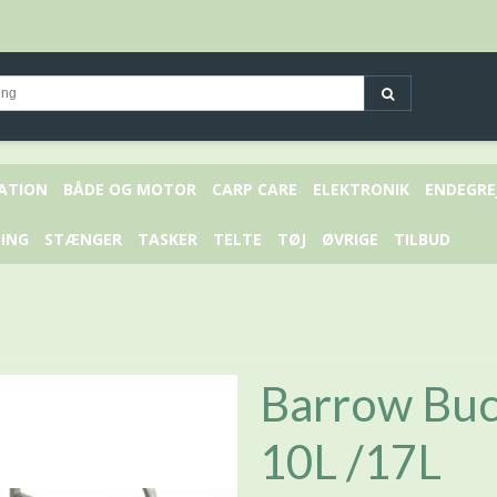
KATION
BÅDE OG MOTOR
CARP CARE
ELEKTRONIK
ENDEGRE
ING
STÆNGER
TASKER
TELTE
TØJ
ØVRIGE
TILBUD
Barrow Buc
10L /17L