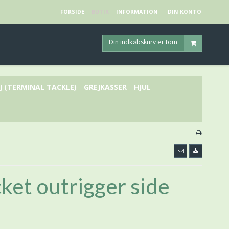
FORSIDE
BUTIK
INFORMATION
DIN KONTO
Din indkøbskurv er tom
J (TERMINAL TACKLE)
GREJKASSER
HJUL
ket outrigger side