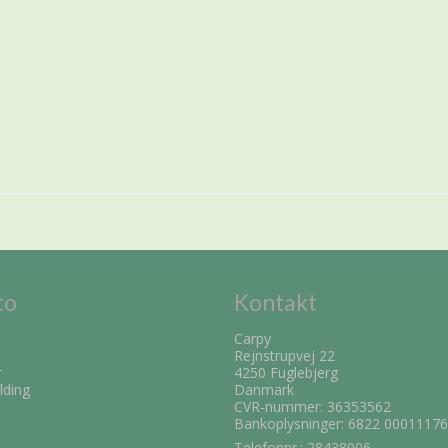
to
Kontakt
Carpy
Rejnstrupvej 22
r
4250 Fuglebjerg
lding
Danmark
CVR-nummer: 36353562
Bankoplysninger: 6822 0001117
Telefonnr.:
28438006