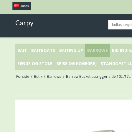
Dansk
Carpy
BAIT
BAITBOATS
BAITING UP
BARROWS
BID INDI
SENGE OG STOLE
SPISE OG KOGEGREJ
STANGOPSTILL
Forside
/
Butik
/
Barrows
/
Barrow Bucket outrigger side 10L /17L