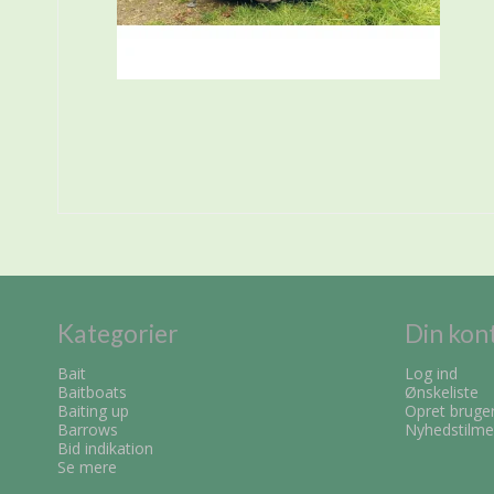
Kategorier
Din kon
Bait
Log ind
Baitboats
Ønskeliste
Baiting up
Opret bruge
Barrows
Nyhedstilme
Bid indikation
Se mere