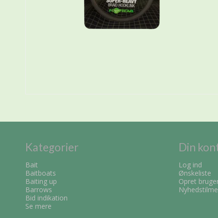
Kategorier
Din kon
Bait
Log ind
Baitboats
Ønskeliste
Baiting up
Opret bruge
Barrows
Nyhedstilme
Bid indikation
Se mere