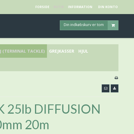
FORSIDE
BUTIK
INFORMATION
DIN KONTO
Din indkøbskurv er tom
J (TERMINAL TACKLE)
GREJKASSER
HJUL
m
 25lb DIFFUSION
0mm 20m