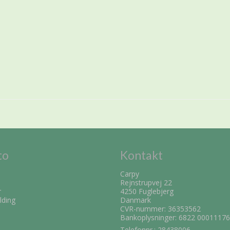
to
Kontakt
Carpy
Rejnstrupvej 22
r
4250 Fuglebjerg
lding
Danmark
CVR-nummer: 36353562
Bankoplysninger: 6822 0001117
Telefonnr.:
28438006