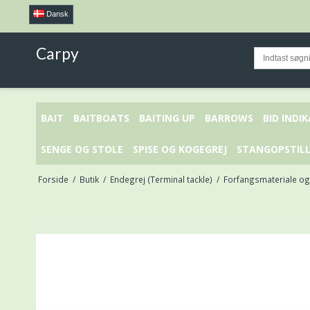
Dansk
Carpy
BAIT
BAITBOATS
BAITING UP
BARROWS
BID INDI
SENGE OG STOLE
SPISE OG KOGEGREJ
STANGOPSTILL
Forside
/
Butik
/
Endegrej (Terminal tackle)
/
Forfangsmateriale og