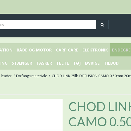
KATION
BÅDE OG MOTOR
CARP CARE
ELEKTRONIK
ENDEGRE
ING
STÆNGER
TASKER
TELTE
TØJ
ØVRIGE
TILBUD
 leader
/
Forfangsmateriale
/
CHOD LINK 25lb DIFFUSION CAMO 0.50mm 20
CHOD LINK
CAMO 0.5