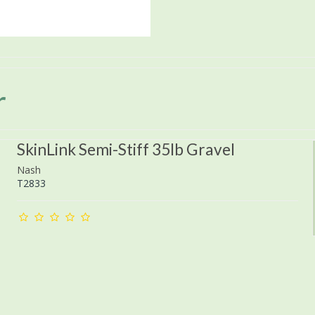
r
SkinLink Semi-Stiff 35lb Gravel
Nash
T2833