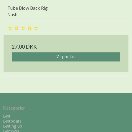
Tube Blow Back Rig
Nash
27,00 DKK
Vis produkt
Kategorier
Bait
Baitboats
Baiting up
Barrows