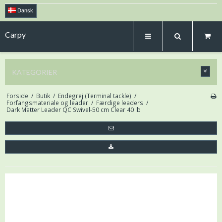
Dansk
Carpy
KATEGORIER
Forside
/
Butik
/
Endegrej (Terminal tackle)
/
Forfangsmateriale og leader
/
Færdige leaders
/
Dark Matter Leader QC Swivel-50 cm Clear 40 lb