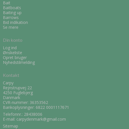
Bait
Baitboats
Baiting up
Barrows
Bid indikation
Se mere
Din konto
Log ind
Ønskeliste
Opret bruger
Nyhedstilmelding
Kontakt
Carpy
Rejnstrupvej 22
4250 Fuglebjerg
Danmark
CVR-nummer: 36353562
Bankoplysninger: 6822 0001117671
Telefonnr.:
28438006
E-mail
:
carpydenmark@gmail.com
Sitemap